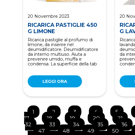
20 Novembre 2023
20 No
RICARICA PASTIGLIE 450
RICA
G LIMONE
G LA
Ricarica pastiglie al profumo di
Ricaric
limone, da inserire nel
lavanda
deumidificatore. Deumidificatore
deumid
da interno multiuso. Aiuta a
da inte
prevenire umido, muffa e
preven
condensa. La superficie della tab
condens
LEGGI ORA
1
2
3
4
5
17
18
19
20
21
32
33
34
35
36
47
48
49
50