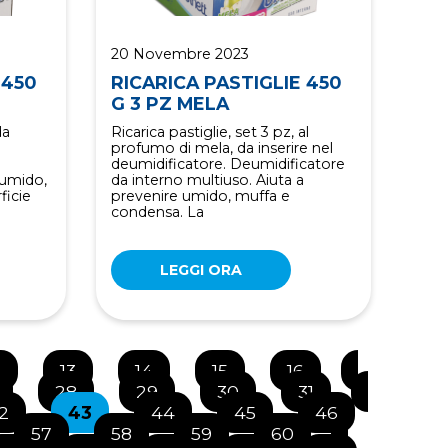
20 Novembre 2023
 450
RICARICA PASTIGLIE 450
G 3 PZ MELA
da
Ricarica pastiglie, set 3 pz, al
profumo di mela, da inserire nel
deumidificatore. Deumidificatore
 umido,
da interno multiuso. Aiuta a
ficie
prevenire umido, muffa e
condensa. La
LEGGI ORA
2
13
14
15
16
28
29
30
31
2
43
44
45
46
57
58
59
60