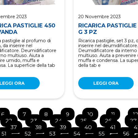
vembre 2023
20 Novembre 2023
RICA PASTIGLIE 450
RICARICA PASTIGLIE
VANDA
G 3 PZ
a pastiglie al profumo di
Ricarica pastiglie, set 3 pz, 
, da inserire nel
inserire nel deumidificatore.
ificatore. Deumidificatore
Deumidificatore da interno
rno multiuso. Aiuta a
multiuso. Aiuta a prevenire
ire umido, muffa e
muffa e condensa. La super
a. La superficie della tab
della tab e
LEGGI ORA
LEGGI ORA
6
7
8
9
10
11
1
22
23
24
25
26
27
37
38
39
40
41
4
51
52
53
54
55
56