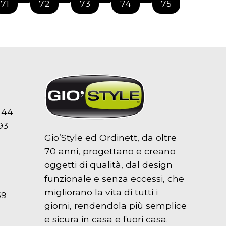
71
72
73
74
75
 44
93
Gio’Style ed Ordinett, da oltre
70 anni, progettano e creano
oggetti di qualità, dal design
funzionale e senza eccessi, che
migliorano la vita di tutti i
59
giorni, rendendola più semplice
e sicura in casa e fuori casa.