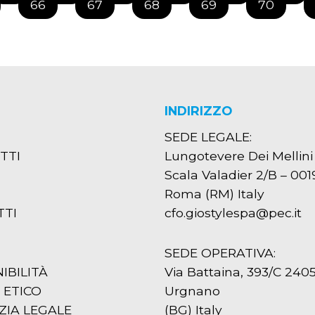
66
67
68
69
70
INDIRIZZO
SEDE LEGALE:
TTI
Lungotevere Dei Mellini
Scala Valadier 2/B – 001
Roma (RM) Italy
TTI
cfo.giostylespa@pec.it
SEDE OPERATIVA:
IBILITÀ
Via Battaina, 393/C 240
 ETICO
Urgnano
IA LEGALE
(BG) Italy