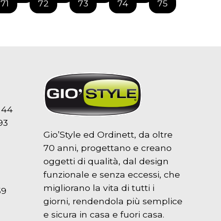
71
72
73
74
75
 44
93
Gio’Style ed Ordinett, da oltre
70 anni, progettano e creano
oggetti di qualità, dal design
funzionale e senza eccessi, che
migliorano la vita di tutti i
59
giorni, rendendola più semplice
e sicura in casa e fuori casa.