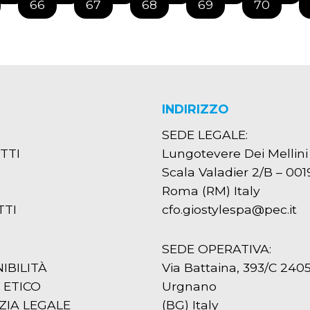
66
67
68
69
70
INDIRIZZO
SEDE LEGALE:
TTI
Lungotevere Dei Mellini
Scala Valadier 2/B – 001
Roma (RM) Italy
TTI
cfo.giostylespa@pec.it
SEDE OPERATIVA:
IBILITÀ
Via Battaina, 393/C 240
 ETICO
Urgnano
IA LEGALE
(BG) Italy