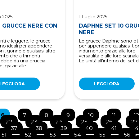
o 2025
1 Luglio 2025
2 GRUCCE NERE CON
DAPHNE SET 10 GRU
NERE
nti e leggere, le grucce
Le grucce Daphne sono ot
ono ideali per appendere
per appendere qualsiasi tip
ni, gonne e qualsiasi altro
indumento grazie alla loro
nto che altrimenti
versatilità e alle loro scanala
erebbe da una gruccia
Le unità all’interno del set 
, grazie alle
LEGGI ORA
LEGGI ORA
6
7
8
9
10
11
1
22
23
24
25
26
27
37
38
39
40
41
4
51
52
53
54
55
56