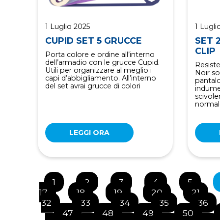
1 Luglio 2025
1 Lugli
CUPID SET 5 GRUCCE
SET 
CLIP
Porta colore e ordine all’interno
dell’armadio con le grucce Cupid.
Resiste
Utili per organizzare al meglio i
Noir s
capi d’abbigliamento. All’interno
pantalo
del set avrai grucce di colori
indume
scivol
normale
LEGGI ORA
1
2
3
4
5
17
18
19
20
21
32
33
34
35
36
47
48
49
50