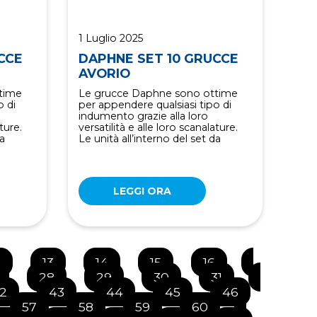
1 Luglio 2025
CCE
DAPHNE SET 10 GRUCCE
AVORIO
time
Le grucce Daphne sono ottime
o di
per appendere qualsiasi tipo di
indumento grazie alla loro
ture.
versatilità e alle loro scanalature.
da
Le unità all’interno del set da
LEGGI ORA
2
13
14
15
16
28
29
30
31
2
43
44
45
46
57
58
59
60